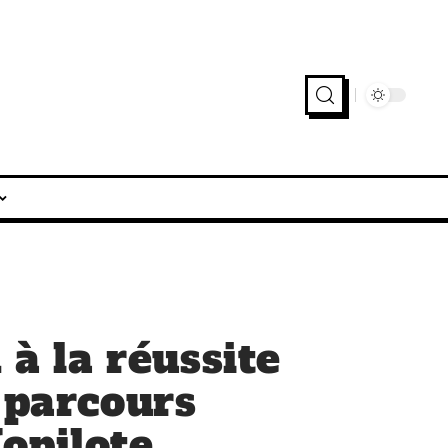
 à la réussite
 parcours
opilote