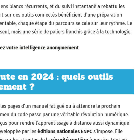
ens blancs récurrents, et du suivi instantané a rebattu les
nt sur des outils connectés bénéficient d’une préparation
rentable, chaque étape du parcours se cale sur leur rythme. Le
eul, mais une série de paliers franchis grâce à la technologie.
estez votre intelligence anonymement
oute en 2024 : quels outils
cement ?
les pages d’un manuel fatigué ou à attendre le prochain
xamen du code passe par une véritable révolution numérique.
nçus pour rendre l’apprentissage à distance aussi dynamique
veloppée par les
éditions nationales ENPC
s’impose. Elle
e sur les attentes de la
sécurité routière
française, tout en