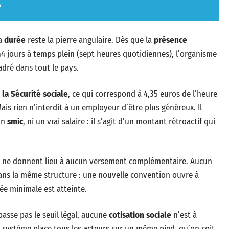
?
la
durée
reste la pierre angulaire. Dès que la
présence
44 jours à temps plein (sept heures quotidiennes), l’organisme
cadré dans tout le pays.
 la Sécurité sociale
, ce qui correspond à 4,35 euros de l’heure
is rien n’interdit à un employeur d’être plus généreux. Il
 un
smic
, ni un vrai salaire : il s’agit d’un montant rétroactif qui
gés ne donnent lieu à aucun versement complémentaire. Aucun
dans la même structure : une nouvelle convention ouvre à
rée minimale est atteinte.
asse pas le seuil légal, aucune
cotisation sociale
n’est à
Ce système place tous les acteurs sur un même pied, qu’on soit