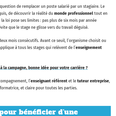
question de remplacer un poste salarié par un stagiaire. Le
uis, de découvrir la réalité du
monde professionnel
tout en
t la loi pose ses limites : pas plus de six mois par année
vite que le stage ne glisse vers du travail déguisé.
deux mois consécutifs. Avant ce seuil, l’organisme choisit ou
’applique à tous les stages qui relèvent de l’
enseignement
r à la campagne, bonne idée pour votre carrière ?
compagnement, l’
enseignant référent
et le
tuteur entreprise
,
ormatrice, et claire pour toutes les parties.
 pour bénéficier d’une