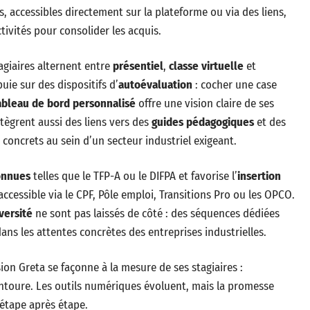
, accessibles directement sur la plateforme ou via des liens,
ivités pour consolider les acquis.
tagiaires alternent entre
présentiel
,
classe virtuelle
et
ie sur des dispositifs d’
autoévaluation
: cocher une case
ableau de bord personnalisé
offre une vision claire de ses
tègrent aussi des liens vers des
guides pédagogiques
et des
oncrets au sein d’un secteur industriel exigeant.
connues
telles que le TFP-A ou le DIFPA et favorise l’
insertion
accessible via le CPF, Pôle emploi, Transitions Pro ou les OPCO.
versité
ne sont pas laissés de côté : des séquences dédiées
s les attentes concrètes des entreprises industrielles.
ion Greta se façonne à la mesure de ses stagiaires :
’entoure. Les outils numériques évoluent, mais la promesse
, étape après étape.